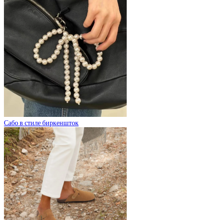
Сабо в стиле биркеншток