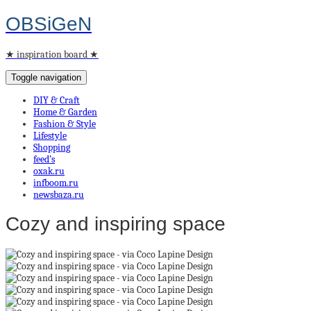
OBSiGeN
★ inspiration board ★
Toggle navigation
DIY & Craft
Home & Garden
Fashion & Style
Lifestyle
Shopping
feed’s
oxak.ru
infboom.ru
newsbaza.ru
Cozy and inspiring space