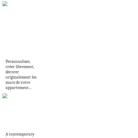
Comment
personnaliser ses
murs intérieurs…
Personnaliser,
créer librement,
décorer
originalement les
murs de votre
appartement...
Everything we love
about a holiday
bunk...
A contemporary