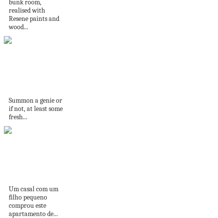
bunk room,
realised with
Resene paints and
wood...
Product Of The
Week: Genie Lamp
Incense...
Summon a genie or
if not, at least some
fresh...
Apê de 210m² tem
varanda de 20m²...
Um casal com um
filho pequeno
comprou este
apartamento de...