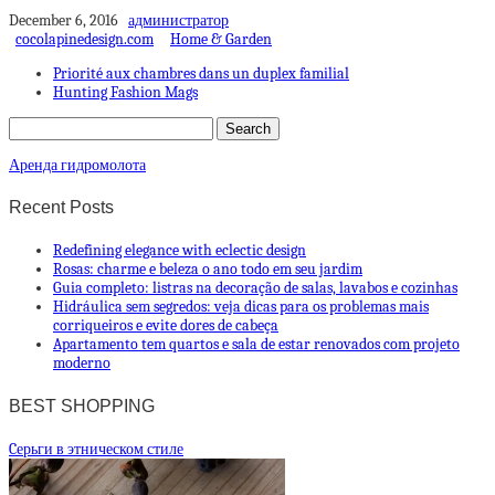
December 6, 2016
администратор
cocolapinedesign.com
Home & Garden
Priorité aux chambres dans un duplex familial
Hunting Fashion Mags
Аренда гидромолота
Recent Posts
Redefining elegance with eclectic design
Rosas: charme e beleza o ano todo em seu jardim
Guia completo: listras na decoração de salas, lavabos e cozinhas
Hidráulica sem segredos: veja dicas para os problemas mais
corriqueiros e evite dores de cabeça
Apartamento tem quartos e sala de estar renovados com projeto
moderno
BEST SHOPPING
Cерьги в этническом стиле