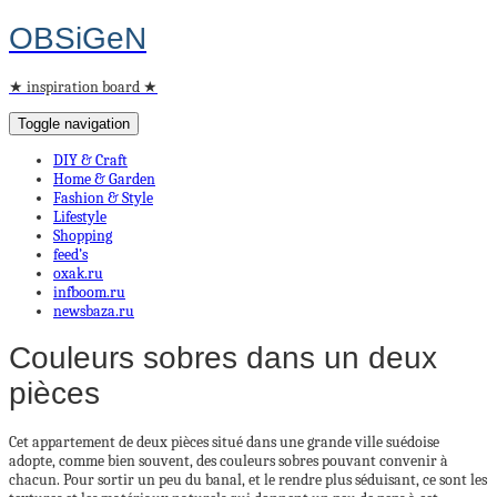
OBSiGeN
★ inspiration board ★
Toggle navigation
DIY & Craft
Home & Garden
Fashion & Style
Lifestyle
Shopping
feed’s
oxak.ru
infboom.ru
newsbaza.ru
Couleurs sobres dans un deux
pièces
Cet appartement de deux pièces situé dans une grande ville suédoise
adopte, comme bien souvent, des couleurs sobres pouvant convenir à
chacun. Pour sortir un peu du banal, et le rendre plus séduisant, ce sont les