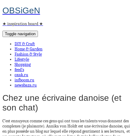
OBSiGeN
★ inspiration board ★
Toggle navigation
DIY & Craft
Home & Garden
Fashion & Style
Lifestyle
Shopping
feed’s
oxak.ru
infboom.ru
newsbaza.ru
Chez une écrivaine danoise (et
son chat)
C’est ennuyeux comme ces gens qui ont tous les talents vous donnent des
complexes (je plaisante). Annika von Holdt est une écrivaine danoise, qui
en plus possède un blog sur lequel elle répond gentiment à ses lecteurs, et