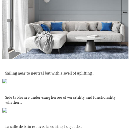
Mood Boosting Blue Accent Decor – Two...
Sailing near to neutral but with a swell of uplifting...
51 Round Side Tables with Designer Decorative...
Side tables are under-sung heroes of versatility and functionality
whether...
10 salles de bain inspirantes pour votre...
La salle de bain est avec la cuisine, l’objet de...