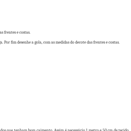
s frentes e costas.
 Por fim desenhe a gola, com as medidas do decote das frentes e costas.
cidos que tenham bom caimento. Assim é necessário 1 metro e 50 cm de tecido