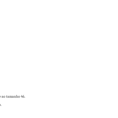
e ao tamanho 46.
o.