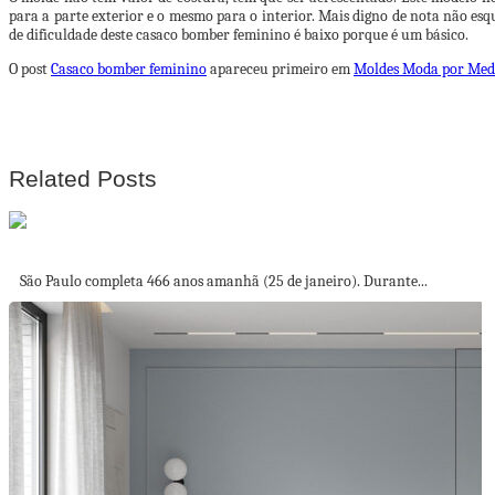
para a parte exterior e o mesmo para o interior. Mais digno de nota não es
de dificuldade deste casaco bomber feminino é baixo porque é um básico.
O post
Casaco bomber feminino
apareceu primeiro em
Moldes Moda por Med
Related Posts
3 importantes patrimônios de São Paulo na...
São Paulo completa 466 anos amanhã (25 de janeiro). Durante...