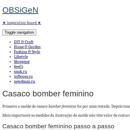
OBSiGeN
★ inspiration board ★
Toggle navigation
DIY & Craft
Home & Garden
Fashion & Style
Lifestyle
Shopping
feed’s
oxak.ru
infboom.ru
newsbaza.ru
Casaco bomber feminino
Primeiro o molde de
casaco bomber feminino
foi por mim testado. Depois ta
Mais importante as medidas da ilustração do molde não têm valor de costura
Casaco bomber feminino passo a passo