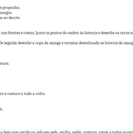
ue proponho.
 mangas.
ma ao decote.
as frentes e costas. Junte os pontos do ombro às laterais e desenhe as cavas na
De seguida desenhe a copa da manga e termine desenhando as laterais da manga.
stura.
ro e costure a toda a volta.
a.
ca bem com tecido ou tela em seda, malha, sable, organza, cetim e todos os te