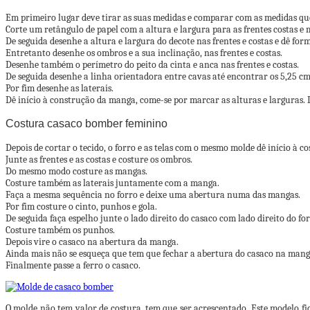
Em primeiro lugar deve tirar as suas medidas e comparar com as medidas q
Corte um retângulo de papel com a altura e largura para as frentes costas e
De seguida desenhe a altura e largura do decote nas frentes e costas e dê for
Entretanto desenhe os ombros e a sua inclinação, nas frentes e costas.
Desenhe também o perímetro do peito da cinta e anca nas frentes e costas.
De seguida desenhe a linha orientadora entre cavas até encontrar os 5,25 cm n
Por fim desenhe as laterais.
Dê início à construção da manga, come-se por marcar as alturas e larguras. 
Costura casaco bomber feminino
Depois de cortar o tecido, o forro e as telas com o mesmo molde dê início à co
Junte as frentes e as costas e costure os ombros.
Do mesmo modo costure as mangas.
Costure também as laterais juntamente com a manga.
Faça a mesma sequência no forro e deixe uma abertura numa das mangas.
Por fim costure o cinto, punhos e gola.
De seguida faça espelho junte o lado direito do casaco com lado direito do for
Costure também os punhos.
Depois vire o casaco na abertura da manga.
Ainda mais não se esqueça que tem que fechar a abertura do casaco na mang
Finalmente passe a ferro o casaco.
O molde não tem valor de costura, tem que ser acrescentado. Este modelo fi