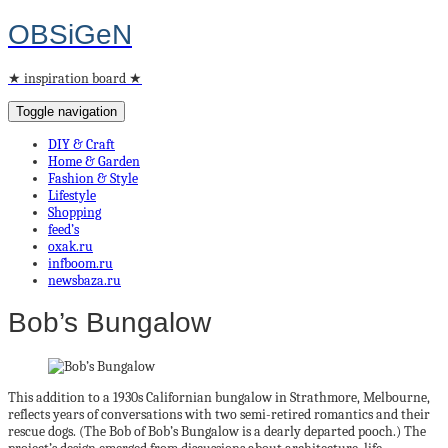
OBSiGeN
★ inspiration board ★
Toggle navigation
DIY & Craft
Home & Garden
Fashion & Style
Lifestyle
Shopping
feed’s
oxak.ru
infboom.ru
newsbaza.ru
Bob’s Bungalow
This addition to a 1930s Californian bungalow in Strathmore, Melbourne,
reflects years of conversations with two semi-retired romantics and their
rescue dogs. (The Bob of Bob’s Bungalow is a dearly departed pooch.) The