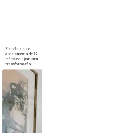
Apê de 72 m²
colorido e vibrante...
Este charmoso
apartamento de 72
m² passou por uma
transformação...