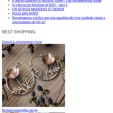
A Warm Embrace of Natural Tones—The Whisperwood Home
Jo’s favourite kitchens of 2024 – part 1
UN DUPLEX MODERNE ET DESIGN
FELIZ ANO NOVO!
Revestimento vinílico em tom amadeirado traz unidade visual a
apartamento de 145 m²
BEST SHOPPING
Cерьги в этническом стиле
Вельветовая юбка миди