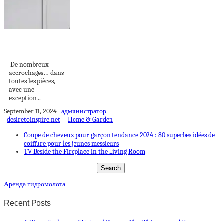
DÉCO SUR LES
MURS
De nombreux
accrochages… dans
toutes les pièces,
avec une
exception...
September 11, 2024
администратор
desiretoinspire.net
Home & Garden
Coupe de cheveux pour garçon tendance 2024 : 80 superbes idées de
coiffure pour les jeunes messieurs
TV Beside the Fireplace in the Living Room
Аренда гидромолота
Recent Posts