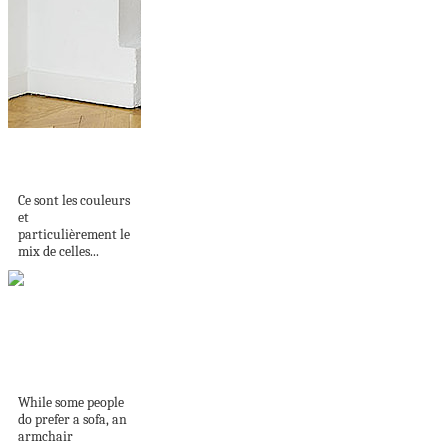
Mix de chaises en
Suède
Ce sont les couleurs
et
particulièrement le
mix de celles...
51 Armchairs That
Add Effortless
Comfort To...
While some people
do prefer a sofa, an
armchair