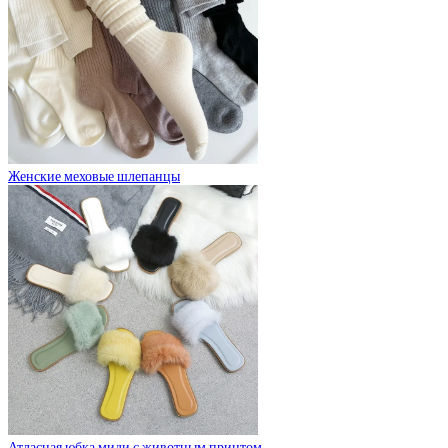
Женские меховые шлепанцы
Атласная юбка миди с животным принтом