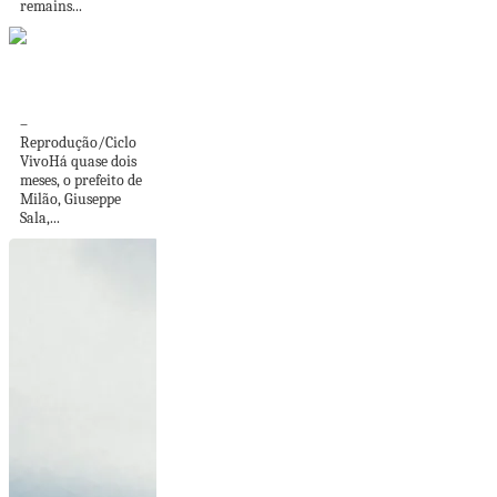
remains...
Milão quer reduzir
o uso de carros...
–
Reprodução/Ciclo
VivoHá quase dois
meses, o prefeito de
Milão, Giuseppe
Sala,...