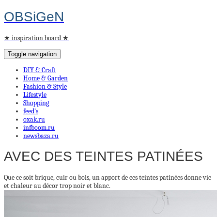
OBSiGeN
★ inspiration board ★
Toggle navigation
DIY & Craft
Home & Garden
Fashion & Style
Lifestyle
Shopping
feed’s
oxak.ru
infboom.ru
newsbaza.ru
AVEC DES TEINTES PATINÉES
Que ce soit brique, cuir ou bois, un apport de ces teintes patinées donne vie
et chaleur au décor trop noir et blanc.