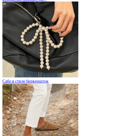
Сабо в стиле биркеншток