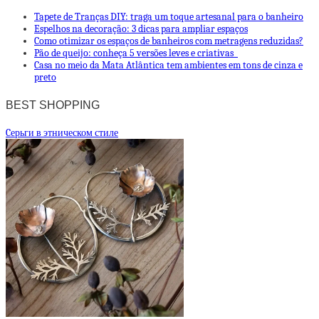
Tapete de Tranças DIY: traga um toque artesanal para o banheiro
Espelhos na decoração: 3 dicas para ampliar espaços
Como otimizar os espaços de banheiros com metragens reduzidas?
Pão de queijo: conheça 5 versões leves e criativas
Casa no meio da Mata Atlântica tem ambientes em tons de cinza e
preto
BEST SHOPPING
Cерьги в этническом стиле