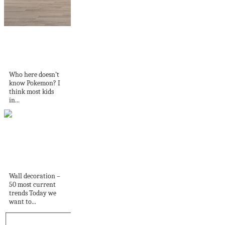
Creatures Inc:
Nendo New Office
Inspired Pokémon...
Who here doesn’t
know Pokemon? I
think most kids
in...
Wall decoration –
56 most current
trends
Wall decoration –
50 most current
trends Today we
want to...