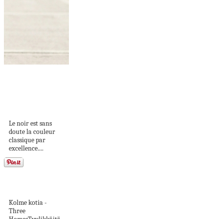
Mille d’idées
impeccables pour
ceux qui
cherchent...
Le noir est sans
doute la couleur
classique par
excellence....
Tunnelmallisia ja
tyylikkäitä koteja
Kolme kotia -
Three