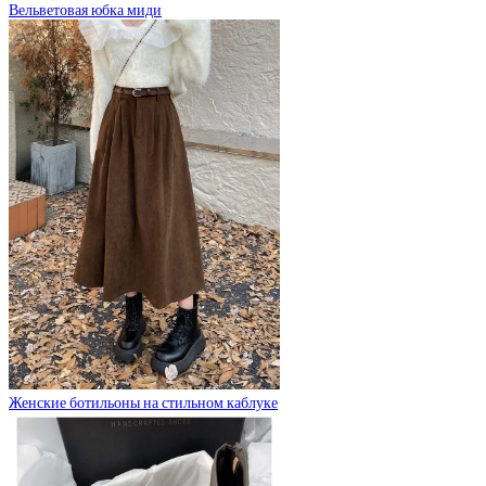
Вельветовая юбка миди
Женские ботильоны на стильном каблуке