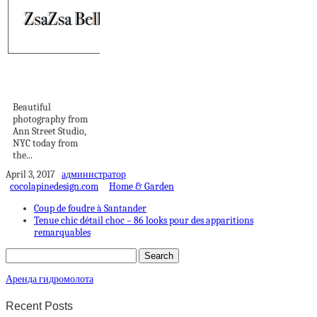
Four Seasons
GLAMOUR
Beautiful
photography from
Ann Street Studio,
NYC today from
the...
April 3, 2017
администратор
cocolapinedesign.com
Home & Garden
Coup de foudre à Santander
Tenue chic détail choc – 86 looks pour des apparitions
remarquables
Аренда гидромолота
Recent Posts