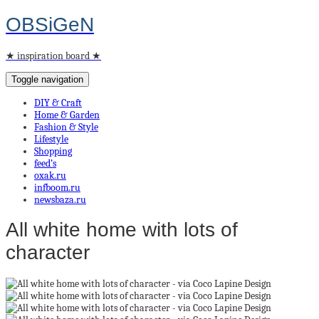
OBSiGeN
★ inspiration board ★
Toggle navigation
DIY & Craft
Home & Garden
Fashion & Style
Lifestyle
Shopping
feed’s
oxak.ru
infboom.ru
newsbaza.ru
All white home with lots of
character