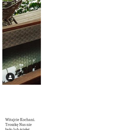
Enklawa w
odrestaurowanych
wagonach
kolejowych
Witajcie Kochani.
Troszkę Nas nie
było lub ścisłej