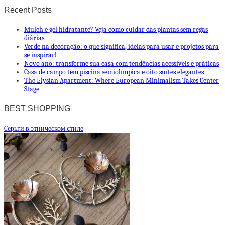
Recent Posts
Mulch e gel hidratante? Veja como cuidar das plantas sem regas
diárias
Verde na decoração: o que significa, ideias para usar e projetos para
se inspirar!
Novo ano: transforme sua casa com tendências acessíveis e práticas
Casa de campo tem piscina semiolímpica e oito suítes elegantes
The Elysian Apartment: Where European Minimalism Takes Center
Stage
BEST SHOPPING
Cерьги в этническом стиле