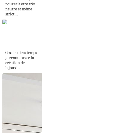
pourrait être très
neutre et même
strict,...
DIY 3 paires de
boucles d’oreilles
tendance
Ces derniers temps
je renoue avec la
création de
bijoux!...