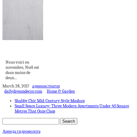
Méli-mélo suédois
40
Nous voici en
novembre, Noël est
dans moins de
deux...
March 28, 2017
администратор
dailydreamdecor.com
Home & Garden
Shabby Chic Mid-Century Style Mashup
Small Space Luxury: Three Modern Apartments Under 40 Square
Metres That Ooze Class
Аренда гидромолота