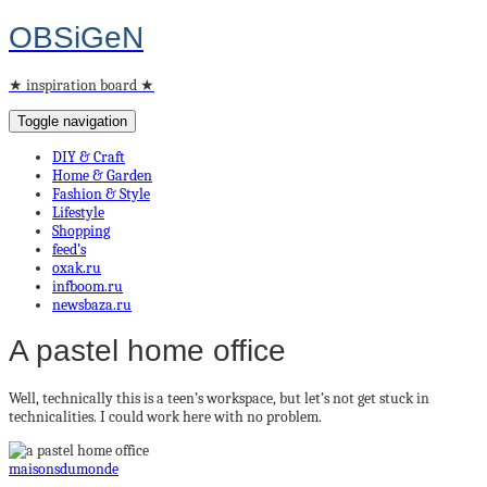
OBSiGeN
★ inspiration board ★
Toggle navigation
DIY & Craft
Home & Garden
Fashion & Style
Lifestyle
Shopping
feed’s
oxak.ru
infboom.ru
newsbaza.ru
A pastel home office
Well, technically this is a teen’s workspace, but let’s not get stuck in
technicalities. I could work here with no problem.
maisonsdumonde