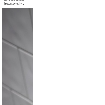
jesteśmy cały...