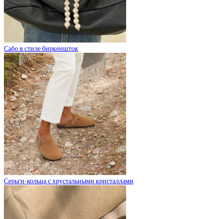
Сабо в стиле биркеншток
Серьги-кольца с хрустальными кристаллами