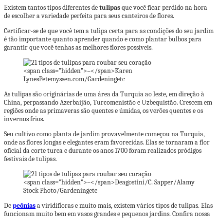
Existem tantos tipos diferentes de
tulipas
que você ficar perdido na hora
de escolher a variedade perfeita para seus canteiros de flores.
Certificar-se de que você tem a tulipa certa para as condições do seu jardim
é tão importante quanto aprender quando e como plantar bulbos para
garantir que você tenhas as melhores flores possíveis.
<span class=”hidden”>–</span>
Karen
LynesPetemyssen.com/Gardeningetc
As tulipas são originárias de uma área da Turquia ao leste, em direção à
China, perpassando Azerbaijão, Turcomenistão e Uzbequistão. Crescem em
regiões onde as primaveras são quentes e úmidas, os verões quentes e os
invernos frios.
Seu cultivo como planta de jardim provavelmente começou na Turquia,
onde as flores longas e elegantes eram favorecidas. Elas se tornaram a flor
oficial da corte turca e durante os anos 1700 foram realizados pródigos
festivais de tulipas.
<span class=”hidden”>–</span>
Deagostini/C. Sapper/Alamy
Stock Photo/Gardeningetc
De
peônias
a viridifloras e muito mais, existem vários tipos de tulipas. Elas
funcionam muito bem em vasos grandes e pequenos jardins. Confira nossa