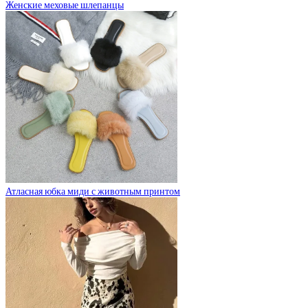
Женские меховые шлепанцы
Атласная юбка миди с животным принтом