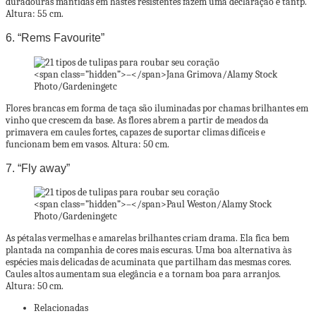
duradouras mantidas em hastes resistentes fazem uma declaração e tantp.
Altura: 55 cm.
6. “Rems Favourite”
<span class=”hidden”>–</span>
Jana Grimova/Alamy Stock
Photo/Gardeningetc
Flores brancas em forma de taça são iluminadas por chamas brilhantes em
vinho que crescem da base. As flores abrem a partir de meados da
primavera em caules fortes, capazes de suportar climas difíceis e
funcionam bem em vasos. Altura: 50 cm.
7. “Fly away”
<span class=”hidden”>–</span>
Paul Weston/Alamy Stock
Photo/Gardeningetc
As pétalas vermelhas e amarelas brilhantes criam drama. Ela fica bem
plantada na companhia de cores mais escuras. Uma boa alternativa às
espécies mais delicadas de acuminata que partilham das mesmas cores.
Caules altos aumentam sua elegância e a tornam boa para arranjos.
Altura: 50 cm.
Relacionadas