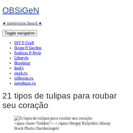
OBSiGeN
★ inspiration board ★
Toggle navigation
DIY & Craft
Home & Garden
Fashion & Style
Lifestyle
Shopping
feed’s
oxak.ru
infboom.ru
newsbaza.ru
21 tipos de tulipas para roubar
seu coração
<span class=”hidden”>–</span>
Sergey Kalyakin/Alamy
Stock Photo/Gardeningetc