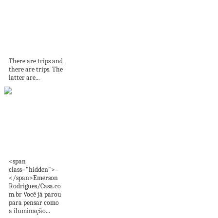
A Journey on the
Maharajas Express,
India
There are trips and
there are trips. The
latter are...
Iluminação para a
casa: crie cenários
para...
<span
class="hidden">–
</span>Emerson
Rodrigues/Casa.co
m.br Você já parou
para pensar como
a iluminação...