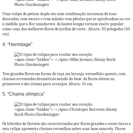
Photo/Gardeningetc
Uma tulipa de peônia dupla em uma combinação incomum de tons
dourados, rosa escuro e rosa salmão com pétalas que se aprofundam na cor
à medida que a flor amadurece. As hastes longas tornam muito popular
como uma das melhores flores de jardim de corte . Altura: 20 polegadas (50
cm).
4. “Hermitage”
<span class=”hidden”>–</span>
Mike Jarman/Alamy Stock
Photo/Gardeningetc
Tem grandes flores em forma de taça em laranja-vermelhão quente, com
chamas arroxeadas dramáticas saindo da base. As flores abrem na
primavera e são ótimas para arranjos. Altura: 45 cm.
5. “Chama olímpica”
<span class=”hidden”>–</span>
Christoper Burrows/Alamy
Stock Photo/Gardeningetc
Os híbridos de Darwin são caracterizados por flores grandes e cores claras e
esta tulipa apresenta chamas vermelhas sobre uma base amarela. Flores