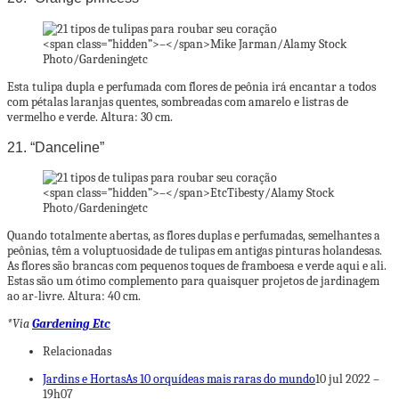
<span class=”hidden”>–</span>
Mike Jarman/Alamy Stock
Photo/Gardeningetc
Esta tulipa dupla e perfumada com flores de peônia irá encantar a todos
com pétalas laranjas quentes, sombreadas com amarelo e listras de
vermelho e verde. Altura: 30 cm.
21. “Danceline”
<span class=”hidden”>–</span>
EtcTibesty/Alamy Stock
Photo/Gardeningetc
Quando totalmente abertas, as flores duplas e perfumadas, semelhantes a
peônias, têm a voluptuosidade de tulipas em antigas pinturas holandesas.
As flores são brancas com pequenos toques de framboesa e verde aqui e ali.
Estas são um ótimo complemento para quaisquer projetos de jardinagem
ao ar-livre. Altura: 40 cm.
*Via
Gardening Etc
Relacionadas
Jardins e Hortas
As 10 orquídeas mais raras do mundo
10 jul 2022 –
19h07