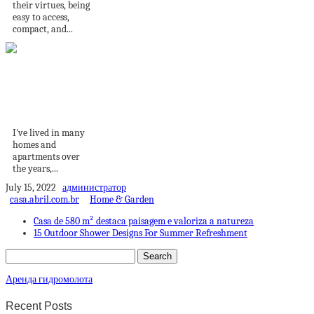
their virtues, being
easy to access,
compact, and...
The Simple Guide to
Creating a Light,...
I've lived in many
homes and
apartments over
the years,...
July 15, 2022
администратор
casa.abril.com.br
Home & Garden
Casa de 580 m² destaca paisagem e valoriza a natureza
15 Outdoor Shower Designs For Summer Refreshment
Аренда гидромолота
Recent Posts