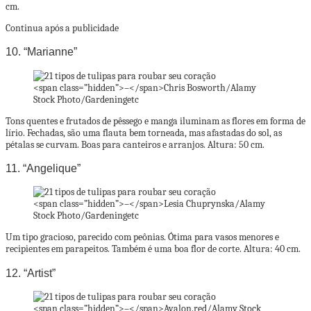
cm.
Continua após a publicidade
10. “Marianne”
<span class=”hidden”>–</span>
Chris Bosworth/Alamy
Stock Photo/Gardeningetc
Tons quentes e frutados de pêssego e manga iluminam as flores em forma de
lírio. Fechadas, são uma flauta bem torneada, mas afastadas do sol, as
pétalas se curvam. Boas para canteiros e arranjos. Altura: 50 cm.
11. “Angelique”
<span class=”hidden”>–</span>
Lesia Chuprynska/Alamy
Stock Photo/Gardeningetc
Um tipo gracioso, parecido com peônias. Ótima para vasos menores e
recipientes em parapeitos. Também é uma boa flor de corte. Altura: 40 cm.
12. “Artist”
<span class=”hidden”>–</span>
Avalon.red/Alamy Stock