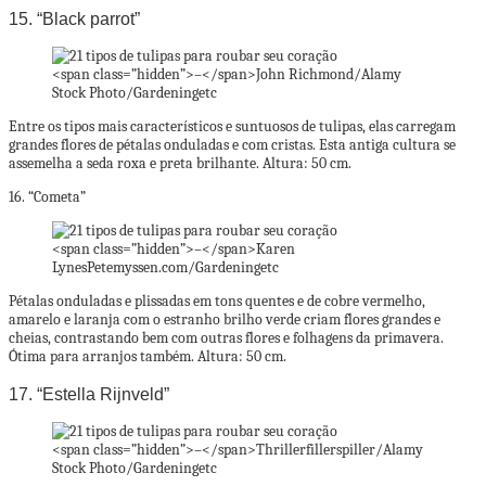
15. “Black parrot”
<span class=”hidden”>–</span>
John Richmond/Alamy
Stock Photo/Gardeningetc
Entre os tipos mais característicos e suntuosos de tulipas, elas carregam
grandes flores de pétalas onduladas e com cristas. Esta antiga cultura se
assemelha a seda roxa e preta brilhante. Altura: 50 cm.
16. “Cometa”
<span class=”hidden”>–</span>
Karen
LynesPetemyssen.com/Gardeningetc
Pétalas onduladas e plissadas em tons quentes e de cobre vermelho,
amarelo e laranja com o estranho brilho verde criam flores grandes e
cheias, contrastando bem com outras flores e folhagens da primavera.
Ótima para arranjos também. Altura: 50 cm.
17. “Estella Rijnveld”
<span class=”hidden”>–</span>
Thrillerfillerspiller/Alamy
Stock Photo/Gardeningetc