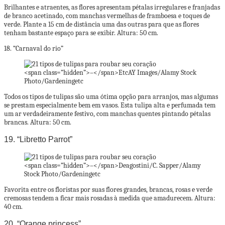
Brilhantes e atraentes, as flores apresentam pétalas irregulares e franjadas
de branco acetinado, com manchas vermelhas de framboesa e toques de
verde. Plante a 15 cm de distância uma das outras para que as flores
tenham bastante espaço para se exibir. Altura: 50 cm.
18. “Carnaval do rio”
<span class=”hidden”>–</span>
EtcAY Images/Alamy Stock
Photo/Gardeningetc
Todos os tipos de tulipas são uma ótima opção para arranjos, mas algumas
se prestam especialmente bem em vasos. Esta tulipa alta e perfumada tem
um ar verdadeiramente festivo, com manchas quentes pintando pétalas
brancas. Altura: 50 cm.
19. “Libretto Parrot”
<span class=”hidden”>–</span>
Deagostini/C. Sapper/Alamy
Stock Photo/Gardeningetc
Favorita entre os floristas por suas flores grandes, brancas, rosas e verde
cremosas tendem a ficar mais rosadas à medida que amadurecem. Altura:
40 cm.
20. “Orange princess”