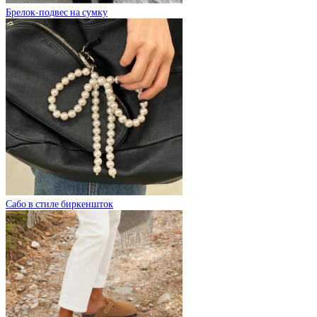
Брелок-подвес на сумку
Сабо в стиле биркеншток