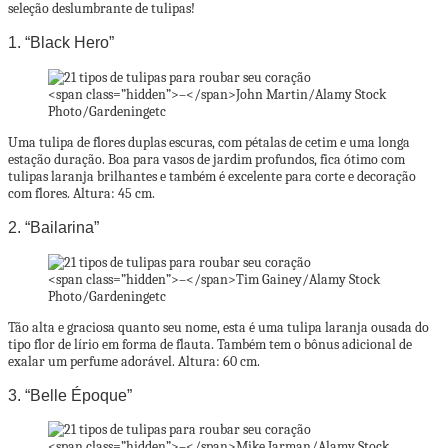
seleção deslumbrante de tulipas!
1. “Black Hero”
<span class=”hidden”>–</span>
John Martin/Alamy Stock
Photo/Gardeningetc
Uma tulipa de flores duplas escuras, com pétalas de cetim e uma longa
estação duração. Boa para vasos de jardim profundos, fica ótimo com
tulipas laranja brilhantes e também é excelente para corte e decoração
com flores. Altura: 45 cm.
2. “Bailarina”
<span class=”hidden”>–</span>
Tim Gainey/Alamy Stock
Photo/Gardeningetc
Tão alta e graciosa quanto seu nome, esta é uma tulipa laranja ousada do
tipo flor de lírio em forma de flauta. Também tem o bônus adicional de
exalar um perfume adorável. Altura: 60 cm.
3. “Belle Époque”
<span class=”hidden”>–</span>
Mike Jarman/Alamy Stock