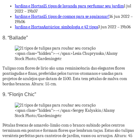
Jardins e Hortas
15 tipos de lavanda para perfumar seu jardim
1 jul
2022 – 19h07
Jardins e Hortas
15 tipos de cosmos para se apaixonar!
16 jun 2022 –
19h06
Jardins e Hortas
Antúrios: simbologia e 42 tipos
3 jun 2022 – 19h06
8. “Ballade”
<span class=”hidden”>–</span>
Lesia Chuprynska/Alamy
Stock Photo/Gardeningetc
Tulipas com flores de lírio são uma reminiscência das elegantes flores
pontiagudas e finas, preferidas pelos turcos-otomanos e usadas para
projetos de azulejos que datam de 1500. Esta tem pétalas de malva com
bordas brancas. Altura: 55 cm.
9. “Florijn Chic”
<span class=”hidden”>–</span>
Sergey Kalyakin/Alamy
Stock Photo/Gardeningetc
Pétalas frescas de amarelo-limão com o branco subindo pelos centros
terminam em pontos e formam flores que lembram taças. Estas são tulipas
versáteis perfeitas para canteiros de jardim, vasos ou arranjos. Altura: 45