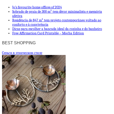
Jo’s favourite home offices of 2024
Sobrado de praia de 300 m² tem décor minimalista e memória
afetiva
Residência de 847 m² tem projeto contemporâneo voltado ao
conforto e à convivência
Dicas para escolher a bancada ideal da cozinha e do banheiro
Free Affirmation Card Printable – Mocha Edition
BEST SHOPPING
Cерьги в этническом стиле