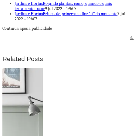
Jardins e Hortas
Regando plantas: como, quando e quais
ferramentas usar
9 jul 2022 – 19h07
Jardins e Hortas
Brinco-de-princesa: a flor “it” do momento
7 jul
2022 – 19h07
Continua após a publicidade
©
Related Posts