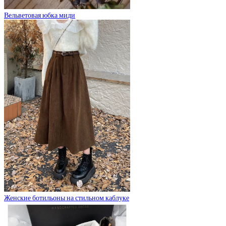
Вельветовая юбка миди
Женские ботильоны на стильном каблуке