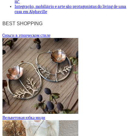
m²
Integração, mobiliário e arte são protagonistas do living de uma
casa em Alphaville
BEST SHOPPING
Cерьги в этническом стиле
Вельветовая юбка миди