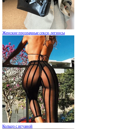
Женские прозрачные секси-легинсы
Кольцо с игуаной