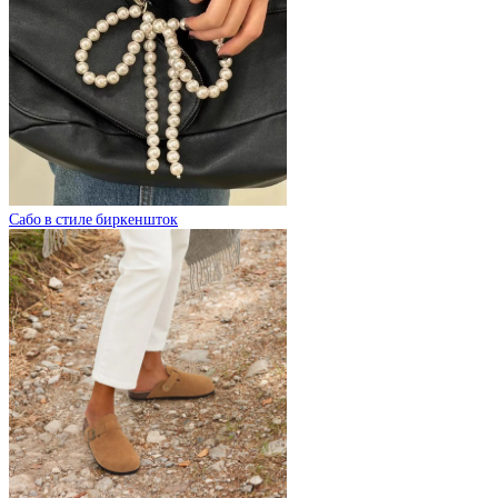
Сабо в стиле биркеншток