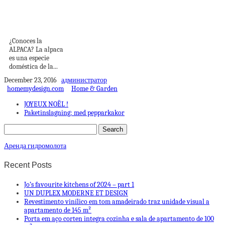
Meripaca
¿Conoces la
ALPACA? La alpaca
es una especie
doméstica de la...
December 23, 2016
администратор
homemydesign.com
Home & Garden
JOYEUX NOËL !
Paketinslagning: med pepparkakor
Аренда гидромолота
Recent Posts
Jo’s favourite kitchens of 2024 – part 1
UN DUPLEX MODERNE ET DESIGN
Revestimento vinílico em tom amadeirado traz unidade visual a
apartamento de 145 m²
Porta em aço corten integra cozinha e sala de apartamento de 100