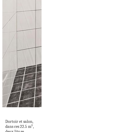
SPÉCIAL STUDIO 15
Dortoir et salon,
dans ces 22.5 m²,
deux lits se...