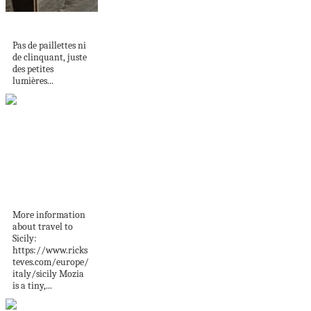
UN NOËL DE RÊVE
Pas de paillettes ni
de clinquant, juste
des petites
lumières...
Mozia, Sicily:
Historic Lagoon -
Rick Steves’...
More information
about travel to
Sicily:
https://www.ricks
teves.com/europe/
italy/sicily Mozia
is a tiny,...