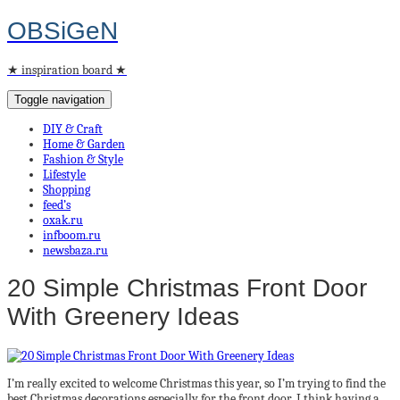
OBSiGeN
★ inspiration board ★
Toggle navigation
DIY & Craft
Home & Garden
Fashion & Style
Lifestyle
Shopping
feed’s
oxak.ru
infboom.ru
newsbaza.ru
20 Simple Christmas Front Door
With Greenery Ideas
I’m really excited to welcome Christmas this year, so I’m trying to find the
best Christmas decorations especially for the front door. I think having a