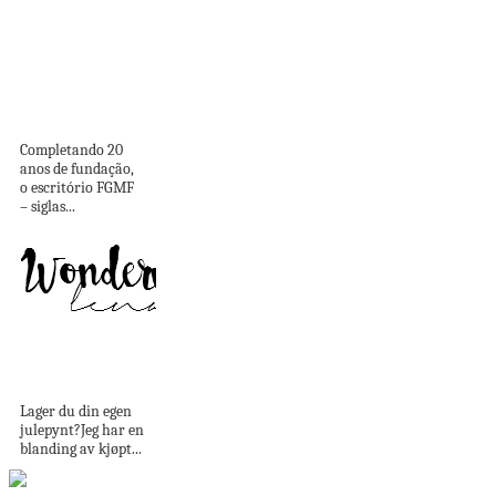
Conheça mais sobre
o escritório FGMF,
seus...
Completando 20
anos de fundação,
o escritório FGMF
– siglas...
lysholder hack //
candle holder hack
Lager du din egen
julepynt?Jeg har en
blanding av kjøpt...