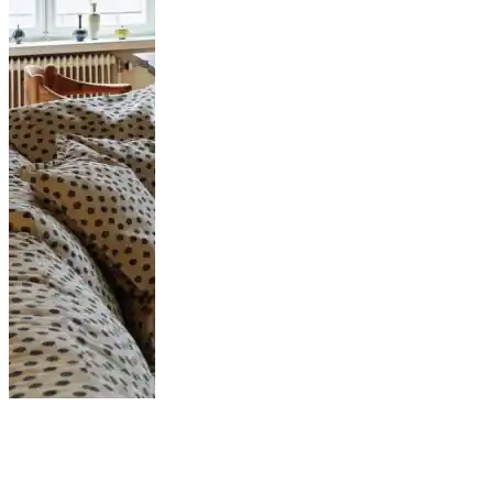
A minimalist
eclectic decor in a
turn-of-the-