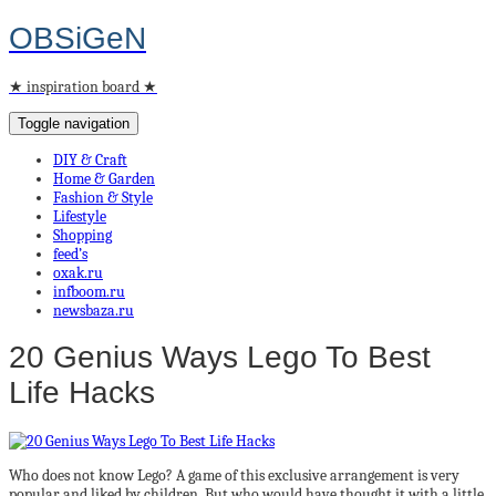
OBSiGeN
★ inspiration board ★
Toggle navigation
DIY & Craft
Home & Garden
Fashion & Style
Lifestyle
Shopping
feed’s
oxak.ru
infboom.ru
newsbaza.ru
20 Genius Ways Lego To Best
Life Hacks
Who does not know Lego? A game of this exclusive arrangement is very
popular and liked by children. But who would have thought it with a little